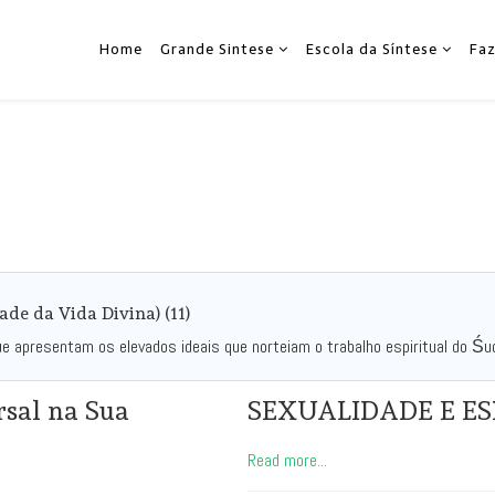
Home
Grande Sintese
Escola da Síntese
Fa
e da Vida Divina) (11)
ue apresentam os elevados ideais que norteiam o trabalho espiritual do 
sal na Sua
SEXUALIDADE E ESP
Read more...