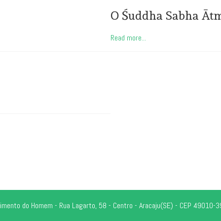
O Śuddha Sabha Ātm
Read more...
rescimento do Homem - Rua Lagarto, 58 - Centro - Aracaju(SE) - CEP 4901