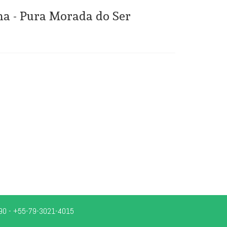
a - Pura Morada do Ser
0-390 - +55-79-3021-4015