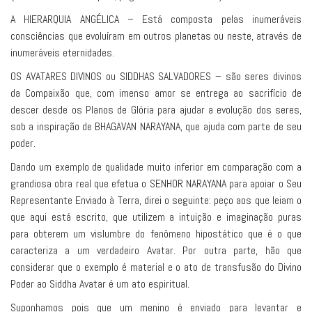
A HIERARQUIA ANGÉLICA – Está composta pelas inumeráveis
consciências que evoluíram em outros planetas ou neste, através de
inumeráveis eternidades.
OS AVATARES DIVINOS ou SIDDHAS SALVADORES – são seres divinos
da Compaixão que, com imenso amor se entrega ao sacrifício de
descer desde os Planos de Glória para ajudar a evolução dos seres,
sob a inspiração de BHAGAVAN NARAYANA, que ajuda com parte de seu
poder.
Dando um exemplo de qualidade muito inferior em comparação com a
grandiosa obra real que efetua o SENHOR NARAYANA para apoiar o Seu
Representante Enviado à Terra, direi o seguinte: peço aos que leiam o
que aqui está escrito, que utilizem a intuição e imaginação puras
para obterem um vislumbre do fenômeno hipostático que é o que
caracteriza a um verdadeiro Avatar. Por outra parte, hão que
considerar que o exemplo é material e o ato de transfusão do Divino
Poder ao Siddha Avatar é um ato espiritual.
Suponhamos pois que um menino é enviado para levantar e