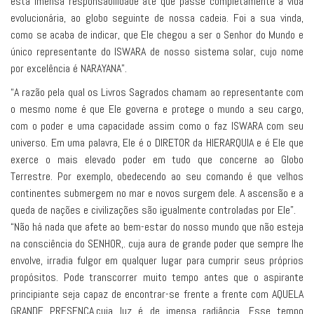
esta imensa responsabilidade até que passe completamente a vida
evolucionária, ao globo seguinte de nossa cadeia. Foi a sua vinda,
como se acaba de indicar, que Ele chegou a ser o Senhor do Mundo e
único representante do ISWARA de nosso sistema solar, cujo nome
por excelência é NARAYANA”.
“A razão pela qual os Livros Sagrados chamam ao representante com
o mesmo nome é que Ele governa e protege o mundo a seu cargo,
com o poder e uma capacidade assim como o faz ISWARA com seu
universo. Em uma palavra, Ele é o DIRETOR da HIERARQUIA e é Ele que
exerce o mais elevado poder em tudo que concerne ao Globo
Terrestre. Por exemplo, obedecendo ao seu comando é que velhos
continentes submergem no mar e novos surgem dele. A ascensão e a
queda de nações e civilizações são igualmente controladas por Ele”.
“Não há nada que afete ao bem-estar do nosso mundo que não esteja
na consciência do SENHOR,. cuja aura de grande poder que sempre lhe
envolve, irradia fulgor em qualquer lugar para cumprir seus próprios
propósitos. Pode transcorrer muito tempo antes que o aspirante
principiante seja capaz de encontrar-se frente a frente com AQUELA
GRANDE PRESENÇA,cuja luz é de imensa radiância. Esse tempo