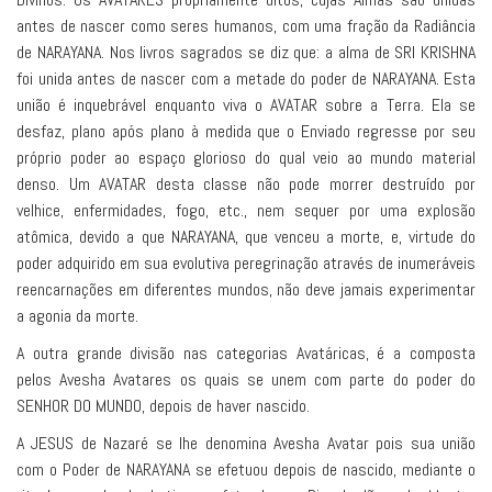
antes de nascer como seres humanos, com uma fração da Radiância
de NARAYANA. Nos livros sagrados se diz que: a alma de SRI KRISHNA
foi unida antes de nascer com a metade do poder de NARAYANA. Esta
união é inquebrável enquanto viva o AVATAR sobre a Terra. Ela se
desfaz, plano após plano à medida que o Enviado regresse por seu
próprio poder ao espaço glorioso do qual veio ao mundo material
denso. Um AVATAR desta classe não pode morrer destruído por
velhice, enfermidades, fogo, etc., nem sequer por uma explosão
atômica, devido a que NARAYANA, que venceu a morte, e, virtude do
poder adquirido em sua evolutiva peregrinação através de inumeráveis
reencarnações em diferentes mundos, não deve jamais experimentar
a agonia da morte.
A outra grande divisão nas categorias Avatáricas, é a composta
pelos Avesha Avatares os quais se unem com parte do poder do
SENHOR DO MUNDO, depois de haver nascido.
A JESUS de Nazaré se lhe denomina Avesha Avatar pois sua união
com o Poder de NARAYANA se efetuou depois de nascido, mediante o