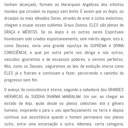
tenham alcançado, formam as Hierarquias Angélicas dos infinitos
mundos que circulam no espaço sem limite. É assim que os Anjos, os
Arcanjos ou mais elevados Seres, através de eras e ciclos evolutivos,
chegam a ocupar esses sublimes Graus Divinos. ELES são plenos de
GRAÇA e MÉRITOS. Se os Anjos e os outros seres Espirituais
houvessem sido criados espontaneamente, sem mérito algum, isto é,
como Deuses, seria uma grande injustiça da SUPREMA e DIVINA
CONSCIÊNCIA, a qual por outra parte nos obriga a nós outros,
nascidos ignorantes e de escassos poderes, a sermos perfeitos.
Nós, como os Deuses, seguiremos as leis da evolução eterna como
ELES já o fizeram e continuam a fazer, percorrendo o caminho do
progresso sem fim.
O avanço da consciência é eterno, segundo a sabedoria dos GRANDES
HIERARCAS da SUDDHA DHARMA MANDALAM. Um ser, ao chegar ao
estado de Anjo, ajuda desde os planos celestiais até o gênero
humano, inspirando-o para o seu aperfeiçoamento na terra e depois
continua sua assistência quando o homem permanece nos planos
sutis, entre uma encarnação e outra. Ademais, certa categoria,