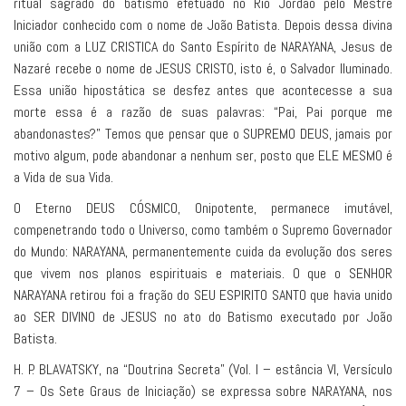
ritual sagrado do batismo efetuado no Rio Jordão pelo Mestre
Iniciador conhecido com o nome de João Batista. Depois dessa divina
união com a LUZ CRISTICA do Santo Espírito de NARAYANA, Jesus de
Nazaré recebe o nome de JESUS CRISTO, isto é, o Salvador Iluminado.
Essa união hipostática se desfez antes que acontecesse a sua
morte essa é a razão de suas palavras: “Pai, Pai porque me
abandonastes?” Temos que pensar que o SUPREMO DEUS, jamais por
motivo algum, pode abandonar a nenhum ser, posto que ELE MESMO é
a Vida de sua Vida.
O Eterno DEUS CÓSMICO, Onipotente, permanece imutável,
compenetrando todo o Universo, como também o Supremo Governador
do Mundo: NARAYANA, permanentemente cuida da evolução dos seres
que vivem nos planos espirituais e materiais. O que o SENHOR
NARAYANA retirou foi a fração do SEU ESPIRITO SANTO que havia unido
ao SER DIVINO de JESUS no ato do Batismo executado por João
Batista.
H. P. BLAVATSKY, na “Doutrina Secreta” (Vol. I – estância VI, Versículo
7 – Os Sete Graus de Iniciação) se expressa sobre NARAYANA, nos