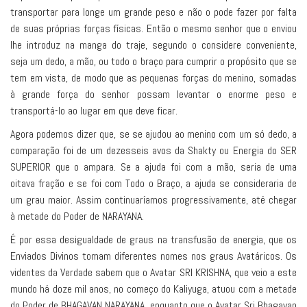
transportar para longe um grande peso e não o pode fazer por falta
de suas próprias forças físicas. Então o mesmo senhor que o enviou
lhe introduz na manga do traje, segundo o considere conveniente,
seja um dedo, a mão, ou todo o braço para cumprir o propósito que se
tem em vista, de modo que as pequenas forças do menino, somadas
à grande força do senhor possam levantar o enorme peso e
transportá-lo ao lugar em que deve ficar.
Agora podemos dizer que, se se ajudou ao menino com um só dedo, a
comparação foi de um dezesseis avos da Shakty ou Energia do SER
SUPERIOR que o ampara. Se a ajuda foi com a mão, seria de uma
oitava fração e se foi com Todo o Braço, a ajuda se consideraria de
um grau maior. Assim continuaríamos progressivamente, até chegar
à metade do Poder de NARAYANA.
É por essa desigualdade de graus na transfusão de energia, que os
Enviados Divinos tomam diferentes nomes nos graus Avatáricos. Os
videntes da Verdade sabem que o Avatar SRI KRISHNA, que veio a este
mundo há doze mil anos, no começo do Kaliyuga, atuou com a metade
do Poder de BHAGAVAN NARAYANA, enquanto que o Avatar Sri Bhagavan