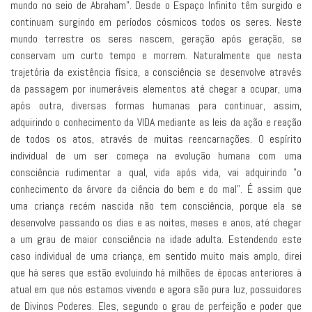
mundo no seio de Abraham". Desde o Espaço Infinito têm surgido e
continuam surgindo em períodos cósmicos todos os seres. Neste
mundo terrestre os seres nascem, geração após geração, se
conservam um curto tempo e morrem. Naturalmente que nesta
trajetória da existência física, a consciência se desenvolve através
da passagem por inumeráveis elementos até chegar a ocupar, uma
após outra, diversas formas humanas para continuar, assim,
adquirindo o conhecimento da VIDA mediante as leis da ação e reação
de todos os atos, através de muitas reencarnações. O espírito
individual de um ser começa na evolução humana com uma
consciência rudimentar a qual, vida após vida, vai adquirindo "o
conhecimento da árvore da ciência do bem e do mal”. É assim que
uma criança recém nascida não tem consciência, porque ela se
desenvolve passando os dias e as noites, meses e anos, até chegar
a um grau de maior consciência na idade adulta. Estendendo este
caso individual de uma criança, em sentido muito mais amplo, direi
que há seres que estão evoluindo há milhões de épocas anteriores à
atual em que nós estamos vivendo e agora são pura luz, possuidores
de Divinos Poderes. Eles, segundo o grau de perfeição e poder que