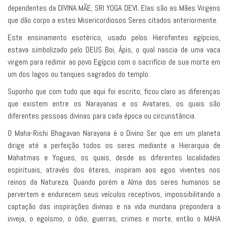
dependentes da DIVINA MÃE, SRI YOGA DEVI. Elas são as Mães Virgens
que dão corpo a estes Misericordiosos Seres citados anteriormente.
Este ensinamento esotérico, usado pelos Hierofantes egípcios,
estava simbolizado pelo DEUS Boi, Ápis, o qual nascia de uma vaca
virgem para redimir ao povo Egípcio com o sacrifício de sua morte em
um dos lagos ou tanques sagrados do templo.
Suponho que com tudo que aqui foi escrito, ficou claro as diferenças
que existem entre os Narayanas e os Avatares, os quais são
diferentes pessoas divinas para cada época ou circunstância.
O Maha-Rishi Bhagavan Narayana é o Divino Ser que em um planeta
dirige até a perfeição todos os seres mediante a Hierarquia de
Mahatmas e Yogues, os quais, desde as diferentes localidades
espirituais, através dos éteres, inspiram aos egos viventes nos
reinos da Natureza. Quando porém a Alma dos seres humanos se
pervertem e endurecem seus veículos receptivos, impossibilitando a
captação das inspirações divinas e na vida mundana prepondera a
inveja, o egoísmo, o ódio, guerras, crimes e morte, então o MAHA