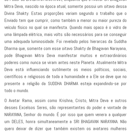
Mitra Deva, nascido na época atual, somente possui um oitavo dessa
Divina Shakty. Estas proporções variam segundo o trabalho que o
Enviado tem que cumprir, como também a menor ou maior pureza do
veículo físico no qual se manifesta. Quando mais opaco é o vidro de
uma lâmpada elétrica, mais volts são necessários para se conseguir
uma adequada luminosidade. Foi revelado pelos hierarcas da Suddha
Dharma que, somente com esse oitavo Shakty de Bhagavan Narayana,
pode Bhagavan Mitra Deva manifestar muitos e extraordinários
poderes como nunca se viram antes neste Planeta. Atualmente Mitra
Deva está influenciando sutilmente os meios políticos, sociais,
científicos e religiosos de toda a humanidade e a Ele se deve que no
presente a religião da SUDDHA DHARMA esteja expandindo-se por
todo o mundo.
O Avatar Rama, assim como Krishna, Cristo, Mitra Deva e outros
desses Excelsos Seres, são representantes do poder e vontade de
NARAYANA, Senhor do mundo. É por isso que quem venera a qualquer
um DELES, honra simultaneamente a SRI BHAGAVAN NARAYANA. Não
quero deixar de dizer que também existem os avatares mulheres