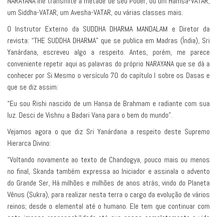
NARAYANA lhe transmite a metade de seu Poder, ou um Hamsa-VATAR,
um Siddha-VATAR, um Avesha-VATAR, ou várias classes mais.
O Instrutor Externo da SUDDHA DHARMA MANDALAM e Diretor da
revista: “THE SUDDHA DHARMA” que se publica em Madras (Índia), Sri
Yanárdana, escreveu algo a respeito. Antes, porém, me parece
conveniente repetir aqui as palavras do próprio NARAYANA que se dá a
conhecer por Si Mesmo o versículo 70 do capítulo I sobre os Dasas e
que se diz assim:
“Eu sou Rishi nascido de um Hansa de Brahmam e radiante com sua
luz. Desci de Vishnu a Badari Vana para o bem do mundo”.
Vejamos agora o que diz Sri Yanárdana a respeito deste Supremo
Hierarca Divino:
“Voltando novamente ao texto de Chandogya, pouco mais ou menos
no final, Skanda também expressa ao Iniciador e assinala o advento
do Grande Ser, Há milhões e milhões de anos atrás, vindo do Planeta
Vênus (Sukra), para realizar nesta terra o cargo da evolução de vários
reinos; desde o elemental até o humano. Ele tem que continuar com