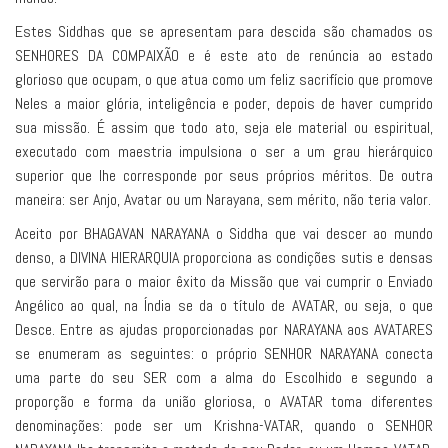
Estes Siddhas que se apresentam para descida são chamados os
SENHORES DA COMPAIXÃO e é este ato de renúncia ao estado
glorioso que ocupam, o que atua como um feliz sacrifício que promove
Neles a maior glória, inteligência e poder, depois de haver cumprido
sua missão. É assim que todo ato, seja ele material ou espiritual,
executado com maestria impulsiona o ser a um grau hierárquico
superior que lhe corresponde por seus próprios méritos. De outra
maneira: ser Anjo, Avatar ou um Narayana, sem mérito, não teria valor.
Aceito por BHAGAVAN NARAYANA o Siddha que vai descer ao mundo
denso, a DIVINA HIERARQUIA proporciona as condições sutis e densas
que servirão para o maior êxito da Missão que vai cumprir o Enviado
Angélico ao qual, na Índia se da o título de AVATAR, ou seja, o que
Desce. Entre as ajudas proporcionadas por NARAYANA aos AVATARES
se enumeram as seguintes: o próprio SENHOR NARAYANA conecta
uma parte do seu SER com a alma do Escolhido e segundo a
proporção e forma da união gloriosa, o AVATAR toma diferentes
denominações: pode ser um Krishna-VATAR, quando o SENHOR