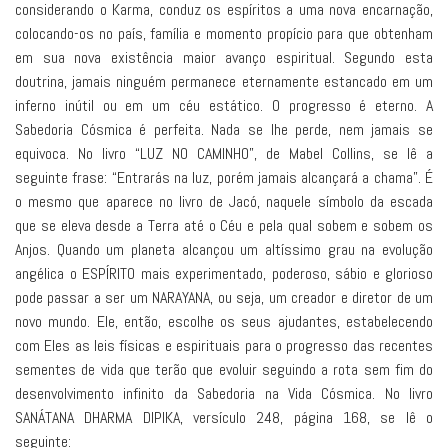
considerando o Karma, conduz os espíritos a uma nova encarnação,
colocando-os no país, família e momento propício para que obtenham
em sua nova existência maior avanço espiritual. Segundo esta
doutrina, jamais ninguém permanece eternamente estancado em um
inferno inútil ou em um céu estático. O progresso é eterno. A
Sabedoria Cósmica é perfeita. Nada se lhe perde, nem jamais se
equivoca. No livro “LUZ NO CAMINHO”, de Mabel Collins, se lê a
seguinte frase: “Entrarás na luz, porém jamais alcançará a chama”. É
o mesmo que aparece no livro de Jacó, naquele símbolo da escada
que se eleva desde a Terra até o Céu e pela qual sobem e sobem os
Anjos. Quando um planeta alcançou um altíssimo grau na evolução
angélica o ESPÍRITO mais experimentado, poderoso, sábio e glorioso
pode passar a ser um NARAYANA, ou seja, um creador e diretor de um
novo mundo. Ele, então, escolhe os seus ajudantes, estabelecendo
com Eles as leis físicas e espirituais para o progresso das recentes
sementes de vida que terão que evoluir seguindo a rota sem fim do
desenvolvimento infinito da Sabedoria na Vida Cósmica. No livro
SANÁTANA DHARMA DIPIKA, versículo 248, página 168, se lê o
seguinte: