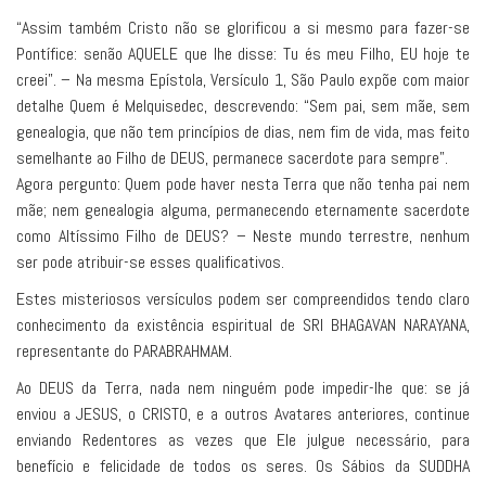
“Assim também Cristo não se glorificou a si mesmo para fazer-se
Pontífice: senão AQUELE que lhe disse: Tu és meu Filho, EU hoje te
creei”. – Na mesma Epístola, Versículo 1, São Paulo expõe com maior
detalhe Quem é Melquisedec, descrevendo: “Sem pai, sem mãe, sem
genealogia, que não tem princípios de dias, nem fim de vida, mas feito
semelhante ao Filho de DEUS, permanece sacerdote para sempre”.
Agora pergunto: Quem pode haver nesta Terra que não tenha pai nem
mãe; nem genealogia alguma, permanecendo eternamente sacerdote
como Altíssimo Filho de DEUS? – Neste mundo terrestre, nenhum
ser pode atribuir-se esses qualificativos.
Estes misteriosos versículos podem ser compreendidos tendo claro
conhecimento da existência espiritual de SRI BHAGAVAN NARAYANA,
representante do PARABRAHMAM.
Ao DEUS da Terra, nada nem ninguém pode impedir-lhe que: se já
enviou a JESUS, o CRISTO, e a outros Avatares anteriores, continue
enviando Redentores as vezes que Ele julgue necessário, para
benefício e felicidade de todos os seres. Os Sábios da SUDDHA