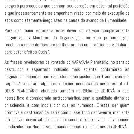
chegará para aqueles que ponham seu coração em obter tal perfeição
e que incessantemente se empenham nisto, por meio da execução de
atos completamente inegoístas na causa do avanço da Humanidade.
Para dar maior ênfase a este dever do serviço completamente
inegoísta, os Membros da Organização, em seu primeiro grau
recebem o nome de Dasas e se lhes ordena uma prática de vida diária
para obter efeitos úteis”.
As frases reveladoras da vontade do NARAYANA Planetário, no sentido
destruidor e espantoso indicado mais adiante, confirmarão as
paginas do Gênesis nos capítulos e versículos que transcreverei a
seguir. Antes, farei algumas reflexões necessárias neste escrito: O
DEUS PLANETÁRIO, chamado também na Bíblia de JEHOVÁ, o qual
nesse livro é considerado antropomórfico, sem a qualidade divina de
onisciência, e com índole pior que os humanos. É este ser quem
promove a destruição da Terra com quase todo ser vivente, mediante
um dilúvio universal do qual unicamente se salvam uns poucos
conduzidos por Noé na Arca, mandada construir pelo mesmo JEHOVÁ.