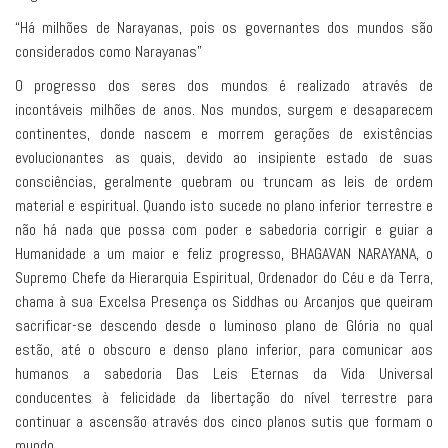
“Há milhões de Narayanas, pois os governantes dos mundos são
considerados como Narayanas”
O progresso dos seres dos mundos é realizado através de
incontáveis milhões de anos. Nos mundos, surgem e desaparecem
continentes, donde nascem e morrem gerações de existências
evolucionantes as quais, devido ao insipiente estado de suas
consciências, geralmente quebram ou truncam as leis de ordem
material e espiritual. Quando isto sucede no plano inferior terrestre e
não há nada que possa com poder e sabedoria corrigir e guiar a
Humanidade a um maior e feliz progresso, BHAGAVAN NARAYANA, o
Supremo Chefe da Hierarquia Espiritual, Ordenador do Céu e da Terra,
chama à sua Excelsa Presença os Siddhas ou Arcanjos que queiram
sacrificar-se descendo desde o luminoso plano de Glória no qual
estão, até o obscuro e denso plano inferior, para comunicar aos
humanos a sabedoria Das Leis Eternas da Vida Universal
conducentes à felicidade da libertação do nível terrestre para
continuar a ascensão através dos cinco planos sutis que formam o
mundo.