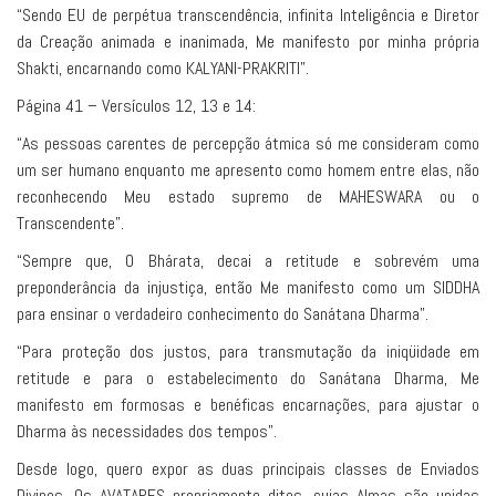
“Sendo EU de perpétua transcendência, infinita Inteligência e Diretor
da Creação animada e inanimada, Me manifesto por minha própria
Shakti, encarnando como KALYANI-PRAKRITI”.
Página 41 – Versículos 12, 13 e 14:
“As pessoas carentes de percepção átmica só me consideram como
um ser humano enquanto me apresento como homem entre elas, não
reconhecendo Meu estado supremo de MAHESWARA ou o
Transcendente”.
“Sempre que, O Bhárata, decai a retitude e sobrevém uma
preponderância da injustiça, então Me manifesto como um SIDDHA
para ensinar o verdadeiro conhecimento do Sanátana Dharma”.
“Para proteção dos justos, para transmutação da iniqüidade em
retitude e para o estabelecimento do Sanátana Dharma, Me
manifesto em formosas e benéficas encarnações, para ajustar o
Dharma às necessidades dos tempos”.
Desde logo, quero expor as duas principais classes de Enviados
Divinos. Os AVATARES propriamente ditos, cujas Almas são unidas