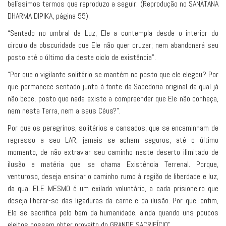
belíssimos termos que reproduzo a seguir: (Reprodução no SANÁTANA
DHARMA DIPIKA, página 55).
“Sentado no umbral da Luz, Ele a contempla desde o interior do
circulo da obscuridade que Ele não quer cruzar; nem abandonará seu
posto até o último dia deste ciclo de existência”.
“Por que o vigilante solitário se mantém no posto que ele elegeu? Por
que permanece sentado junto à fonte da Sabedoria original da qual já
não bebe, posto que nada existe a compreender que Ele não conheça,
nem nesta Terra, nem a seus Céus?”.
Por que os peregrinos, solitários e cansados, que se encaminham de
regresso a seu LAR, jamais se acham seguros, até o último
momento, de não extraviar seu caminho neste deserto ilimitado de
ilusão e matéria que se chama Existência Terrenal. Porque,
venturoso, deseja ensinar o caminho rumo à região de liberdade e luz,
da qual ELE MESMO é um exilado voluntário, a cada prisioneiro que
deseja liberar-se das ligaduras da carne e da ilusão. Por que, enfim,
Ele se sacrifica pelo bem da humanidade, ainda quando uns poucos
eleitos possam obter proveito do GRANDE SACRIFÍCIO”.