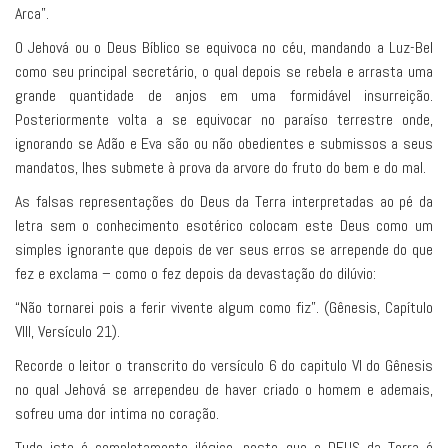
Arca”.
O Jehová ou o Deus Bíblico se equivoca no céu, mandando a Luz-Bel
como seu principal secretário, o qual depois se rebela e arrasta uma
grande quantidade de anjos em uma formidável insurreição.
Posteriormente volta a se equivocar no paraíso terrestre onde,
ignorando se Adão e Eva são ou não obedientes e submissos a seus
mandatos, lhes submete à prova da arvore do fruto do bem e do mal.
As falsas representações do Deus da Terra interpretadas ao pé da
letra sem o conhecimento esotérico colocam este Deus como um
simples ignorante que depois de ver seus erros se arrepende do que
fez e exclama – como o fez depois da devastação do dilúvio:
“Não tornarei pois a ferir vivente algum como fiz”. (Gênesis, Capítulo
VIII, Versículo 21).
Recorde o leitor o transcrito do versículo 6 do capitulo VI do Gênesis
no qual Jehová se arrependeu de haver criado o homem e ademais,
sofreu uma dor intima no coração.
Tudo isto é completamente ilógico, posto que o DEUS da Terra é