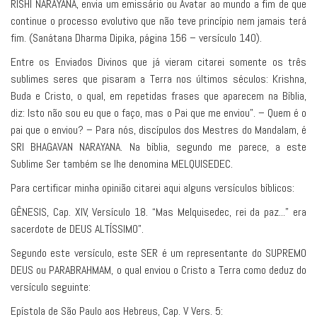
RISHI NARAYANA, envia um emissário ou Avatar ao mundo a fim de que
continue o processo evolutivo que não teve princípio nem jamais terá
fim. (Sanátana Dharma Dipika, página 156 – versículo 140).
Entre os Enviados Divinos que já vieram citarei somente os três
sublimes seres que pisaram a Terra nos últimos séculos: Krishna,
Buda e Cristo, o qual, em repetidas frases que aparecem na Bíblia,
diz: Isto não sou eu que o faço, mas o Pai que me enviou”. – Quem é o
pai que o enviou? – Para nós, discípulos dos Mestres do Mandalam, é
SRI BHAGAVAN NARAYANA. Na bíblia, segundo me parece, a este
Sublime Ser também se lhe denomina MELQUISEDEC.
Para certificar minha opinião citarei aqui alguns versículos bíblicos:
GÊNESIS, Cap. XIV, Versículo 18. “Mas Melquisedec, rei da paz...” era
sacerdote de DEUS ALTÍSSIMO”.
Segundo este versículo, este SER é um representante do SUPREMO
DEUS ou PARABRAHMAM, o qual enviou o Cristo a Terra como deduz do
versículo seguinte:
Epístola de São Paulo aos Hebreus, Cap. V Vers. 5: