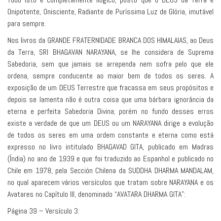
Onipotente, Onisciente, Radiante de Puríssima Luz de Glória, imutável
para sempre.
Nos livros da GRANDE FRATERNIDADE BRANCA DOS HIMALAIAS, ao Deus
da Terra, SRI BHAGAVAN NARAYANA, se lhe considera de Suprema
Sabedoria, sem que jamais se arrependa nem sofra pelo que ele
ordena, sempre conducente ao maior bem de todos os seres. A
exposição de um DEUS Terrestre que fracassa em seus propósitos e
depois se lamenta não é outra coisa que uma bárbara ignorância da
eterna e perfeita Sabedoria Divina; porém no fundo desses erros
existe a verdade de que um DEUS ou um NARAYANA dirige a evolução
de todos os seres em uma ordem constante e eterna como está
expresso no livro intitulado BHAGAVAD GITA, publicado em Madras
(Índia) no ano de 1939 e que foi traduzido ao Espanhol e publicado no
Chile em 1978, pela Sección Chilena da SUDDHA DHARMA MANDALAM,
no qual aparecem vários versículos que tratam sobre NARAYANA e os
Avatares no Capítulo III, denominado “AVATARA DHARMA GITA”:
Página 39 – Versículo 3: