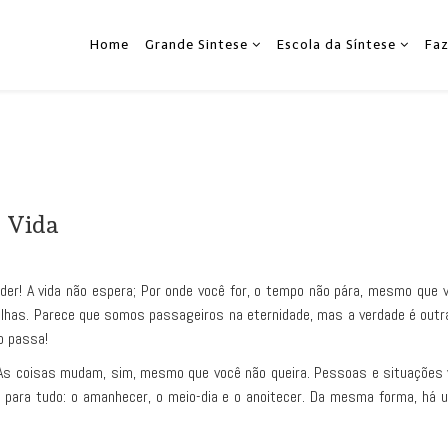
Home
Grande Sintese
Escola da Síntese
Fa
A Vida
der! A vida não espera; Por onde você for, o tempo não pára, mesmo que você
lhas. Parece que somos passageiros na eternidade, mas a verdade é outr
o passa!
. As coisas mudam, sim, mesmo que você não queira. Pessoas e situaçõe
ara tudo: o amanhecer, o meio-dia e o anoitecer. Da mesma forma, há um 