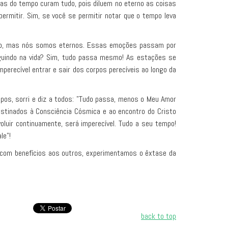
uas do tempo curam tudo, pois diluem no eterno as coisas
rmitir. Sim, se você se permitir notar que o tempo leva
rário, mas nós somos eternos. Essas emoções passam por
guindo na vida? Sim, tudo passa mesmo! As estações se
mperecível entrar e sair dos corpos perecíveis ao longo da
pos, sorri e diz a todos: "Tudo passa, menos o Meu Amor
 destinados à Consciência Cósmica e ao encontro do Cristo
luir continuamente, será imperecível. Tudo a seu tempo!
le"!
 com benefícios aos outros, experimentamos o êxtase da
back to top