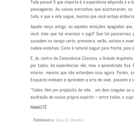
Tudo passa! O que importa é a experiência adquirida e a
passageiras. As coisas estranhas que aconteceram, os d
tudo, e que a vida segue, mesmo que você esteja emburra
Aquele ranço antigo, ou aquelas emoções apagadas que,
você, mas que tal virarmos o jogo? Que tal passarmos
sucedem no tempo certo: primavera, verão, outono e invern
cadeia evolutiva. Como é natural seguir para frente, pois 
E, do centro da Consciência Cósmica, o Grande Arquitet
por todos. As experiências vão, mas o aprendizado fica. 
interior, mesmo que não entendam isso agora. Porém, se
Enquanto evoluem e aprendem a arte de viver, passem e vi
"Todos têm um propósito de vida… um dom singular ou u
exultação de nosso próprio espírito – entre todos, o sup
NAMASTÊ
Published in
Ecos do Dharma