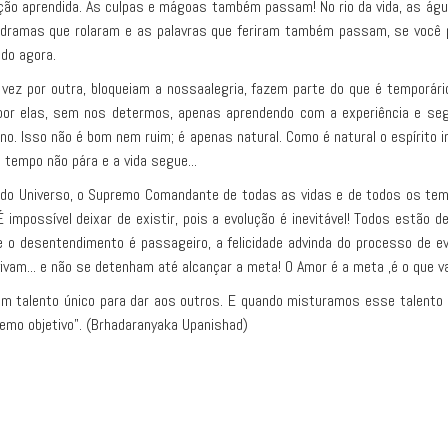
 lição aprendida. As culpas e mágoas também passam! No rio da vida, as ág
ramas que rolaram e as palavras que feriram também passam, se você pe
do agora.
 vez por outra, bloqueiam a nossaalegria, fazem parte do que é tempo
 por elas, sem nos determos, apenas aprendendo com a experiência e se
o. Isso não é bom nem ruim; é apenas natural. Como é natural o espírito i
o tempo não pára e a vida segue...
o do Universo, o Supremo Comandante de todas as vidas e de todos os tem
É impossível deixar de existir, pois a evolução é inevitável! Todos estão
 o desentendimento é passageiro, a felicidade advinda do processo de evo
vam... e não se detenham até alcançar a meta! O Amor é a meta ,é o que va
m talento único para dar aos outros. E quando misturamos esse talento
remo objetivo". (Brhadaranyaka Upanishad)