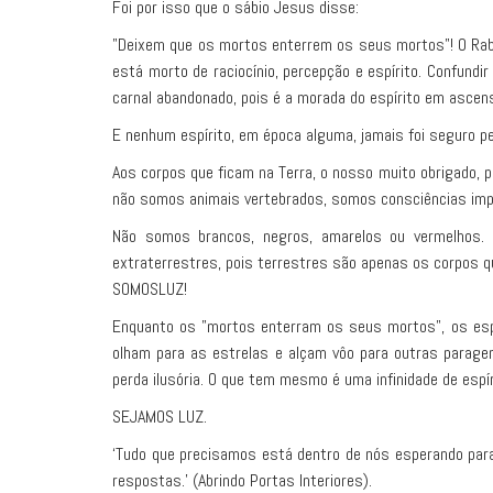
Foi por isso que o sábio Jesus disse:
"Deixem que os mortos enterrem os seus mortos"! O Rabi
está morto de raciocínio, percepção e espírito. Confund
carnal abandonado, pois é a morada do espírito em ascensã
E nenhum espírito, em época alguma, jamais foi seguro p
Aos corpos que ficam na Terra, o nosso muito obrigado, 
não somos animais vertebrados, somos consciências impe
Não somos brancos, negros, amarelos ou vermelhos. 
extraterrestres, pois terrestres são apenas os corpos
SOMOSLUZ!
Enquanto os "mortos enterram os seus mortos", os espír
olham para as estrelas e alçam vôo para outras parage
perda ilusória. O que tem mesmo é uma infinidade de espí
SEJAMOS LUZ.
‘Tudo que precisamos está dentro de nós esperando para
respostas.’ (Abrindo Portas Interiores).