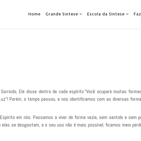
Home
Grande Sintese
Escola da Síntese
Fa
Sorrindo, Ele disse dentro de cada espírito:"Você ocupará muitas formas
 Luz"! Porém, o tempo passou, e nos identificamos com as diversas form
 Espírito em nós. Passamos a viver de forma vazia, sem sentido e sem 
las se desgastam, e o seu uso não é mais possível, ficamos meio perdi