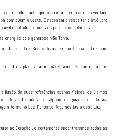
is do mundo e acha que é só isso que existe, na verdade
upa com quem a veste. É necessário respeitar o invólucro
recível e dotado de todos os potenciais celestes.
as energias pela generosa Mãe Terra.
com a face da Luz! Somos forma e semelhança da Luz, pois
e outros planos sutis, não-físicos. Portanto, somos
a ilusão de suas referências apenas físicas; os últimos
esquifes enterrados para alguém se guiar na dor de sua
magem-forma na Luz. Portanto, façamos jus a essa Luz.
ocurar no Coração , e certamente encontraremos todas as