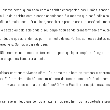
 estava certo: quem anda com o espírito entorpecido nas ilusões sensoria
ir a Luz do espírito com a casca abandonada é o mesmo que confundir a ro
o, e é mais necessário, ainda, respeitar o próprio espírito, essência impe
elo caixão ou pelo solo onde o seu corpo ficou sendo transformado em outr
por tudo o que aprendemos por intermédio deles. Porém, somos espíritos 
recíveis. Somos a cara de Deus!
Não somos nem mesmo terrestres, pois qualquer espírito é egresso d
 que ocupamos temporariamente.
itos continuam vivendo além... Os primeiros olham as tumbas e choram 
ns. E lá em cima não há nenhum número de tumba como referência, nem 
ritos vivos, todos com a cara de Deus! O Divino Escultor esculpiu nossa i
 se revelar. Tudo que temos a fazer é nos recolhermos na quietude e pr