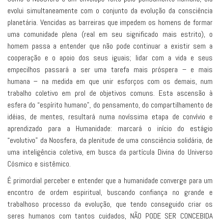
evolui simultaneamente com o conjunto da evolução da consciência
planetária. Vencidas as barreiras que impedem os homens de formar
uma comunidade plena (real em seu significado mais estrito), o
homem passa a entender que não pode continuar a existir sem a
cooperação e o apoio dos seus iguais; lidar com a vida e seus
empecilhos passará a ser uma tarefa mais próspera – e mais
humana – na medida em que unir esforços com os demais, num
trabalho coletivo em prol de objetivos comuns. Esta ascensão à
esfera do “espírito humano”, do pensamento, do compartilhamento de
idéias, de mentes, resultará numa novíssima etapa de convívio e
aprendizado para a Humanidade: marcará o início do estágio
“evolutivo” da Noosfera, da plenitude de uma consciência solidária, de
uma inteligência coletiva, em busca da partícula Divina do Universo
Cósmico e sistêmico.
É primordial perceber e entender que a humanidade converge para um
encontro de ordem espiritual, buscando confiança no grande e
trabalhoso processo da evolução, que tendo conseguido criar os
seres humanos com tantos cuidados, NÃO PODE SER CONCEBIDA