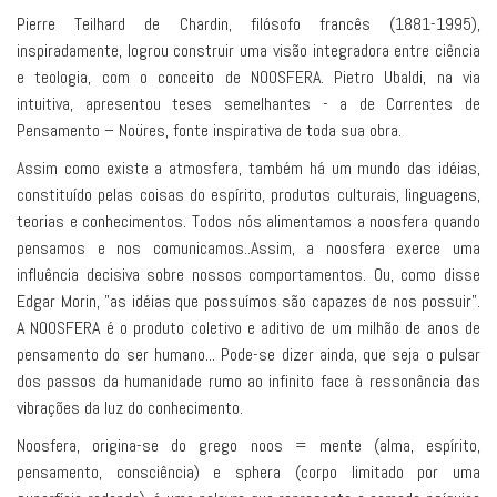
Pierre Teilhard de Chardin, filósofo francês (1881-1995),
inspiradamente, logrou construir uma visão integradora entre ciência
e teologia, com o conceito de NOOSFERA. Pietro Ubaldi, na via
intuitiva, apresentou teses semelhantes - a de Correntes de
Pensamento – Noüres, fonte inspirativa de toda sua obra.
Assim como existe a atmosfera, também há um mundo das idéias,
constituído pelas coisas do espírito, produtos culturais, linguagens,
teorias e conhecimentos. Todos nós alimentamos a noosfera quando
pensamos e nos comunicamos..Assim, a noosfera exerce uma
influência decisiva sobre nossos comportamentos. Ou, como disse
Edgar Morin, "as idéias que possuímos são capazes de nos possuir”.
A NOOSFERA é o produto coletivo e aditivo de um milhão de anos de
pensamento do ser humano... Pode-se dizer ainda, que seja o pulsar
dos passos da humanidade rumo ao infinito face à ressonância das
vibrações da luz do conhecimento.
Noosfera, origina-se do grego noos = mente (alma, espírito,
pensamento, consciência) e sphera (corpo limitado por uma