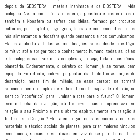
depois da GEOSFERA - matéria inanimada e da BIOSFERA - vida
biológica. Assim como há a atmosfera, a geosfera e biosfera existe
também a Noosfera ou esfera das idéias, formado por produtos
culturais, pelo espírito, linguagens, teorias e conhecimentos. Todos
nós alimentamos a Noosfera quando pensamos e nos comunicamos.
Ela está aberta a todas as modificações sutis, desde o estágio
primitivo até a abrigar todo o conhecimento humano, todas as idéias
e tecnologias cada vez mais complexas, ou seja, toda a consciência
planetária. Evidentemente, o cérebro do Homem já se tornou bem
equipado. Entretanto, pode-se perguntar, diante de tantas forças de
destruição, neste fim de milênio, se esse cérebro se tornará
suficientemente complexo e suficientemente capaz de reflexão, no
sentido "noosférico", para iluminar a rota para o futuro? O Homem,
eixo e flecha da evolução, irá tornar-se mais compreensivo em
relação a seu Próximo e mais aberto espiritualmente em relação à
fonte de sua Criação ? Ele irá empregar todos os enormes recursos
materiais e técnico-sociais do planeta, para criar maiores vínculos
econômicos, sociais e espirituais, em vez de se permitir capitular