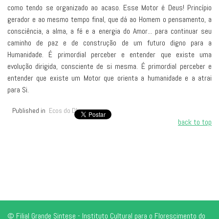
como tendo se organizado ao acaso. Esse Motor é Deus! Princípio
gerador e ao mesmo tempo final, que dá ao Homem o pensamento, a
consciência, a alma, a fé e a energia do Amor... para continuar seu
caminho de paz e de construção de um futuro digno para a
Humanidade. É primordial perceber e entender que existe uma
evolução dirigida, consciente de si mesma. É primordial perceber e
entender que existe um Motor que orienta a humanidade e a atrai
para Si.
Published in
Ecos do Dharma
back to top
© Filial Grande Sintese - Instituto Cultural para o Florescimento do