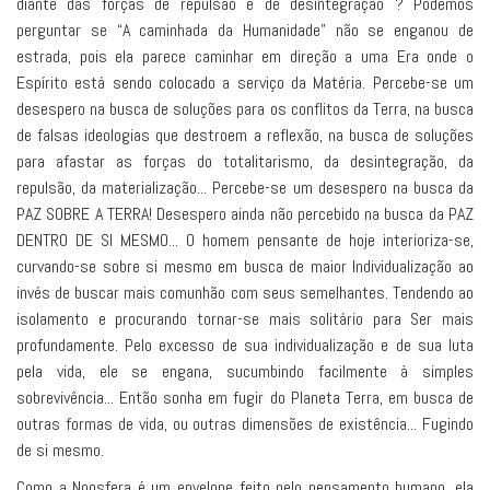
diante das forças de repulsão e de desintegração ? Podemos
perguntar se “A caminhada da Humanidade” não se enganou de
estrada, pois ela parece caminhar em direção a uma Era onde o
Espírito está sendo colocado a serviço da Matéria. Percebe-se um
desespero na busca de soluções para os conflitos da Terra, na busca
de falsas ideologias que destroem a reflexão, na busca de soluções
para afastar as forças do totalitarismo, da desintegração, da
repulsão, da materialização... Percebe-se um desespero na busca da
PAZ SOBRE A TERRA! Desespero ainda não percebido na busca da PAZ
DENTRO DE SI MESMO... O homem pensante de hoje interioriza-se,
curvando-se sobre si mesmo em busca de maior Individualização ao
invés de buscar mais comunhão com seus semelhantes. Tendendo ao
isolamento e procurando tornar-se mais solitário para Ser mais
profundamente. Pelo excesso de sua individualização e de sua luta
pela vida, ele se engana, sucumbindo facilmente à simples
sobrevivência... Então sonha em fugir do Planeta Terra, em busca de
outras formas de vida, ou outras dimensões de existência... Fugindo
de si mesmo.
Como a Noosfera é um envelope feito pelo pensamento humano, ela