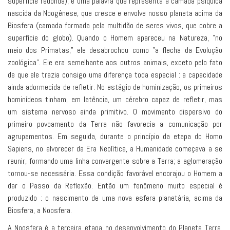
superfície redonda), é uma palavra que representa a camada psíquica
nascida da Noogênese, que cresce e envolve nosso planeta acima da
Biosfera (camada formada pela multidão de seres vivos, que cobre a
superfície do globo). Quando o Homem apareceu na Natureza, "no
meio dos Primatas," ele desabrochou como "a flecha da Evolução
zoológica". Ele era semelhante aos outros animais, exceto pelo fato
de que ele trazia consigo uma diferença toda especial : a capacidade
ainda adormecida de refletir. No estágio de hominização, os primeiros
hominídeos tinham, em latência, um cérebro capaz de refletir, mas
um sistema nervoso ainda primitivo. O movimento dispersivo do
primeiro povoamento da Terra não favorecia a comunicação por
agrupamentos. Em seguida, durante o princípio da etapa do Homo
Sapiens, no alvorecer da Era Neolítica, a Humanidade começava a se
reunir, formando uma linha convergente sobre a Terra; a aglomeração
tornou-se necessária. Essa condição favorável encorajou o Homem a
dar o Passo da Reflexão. Então um fenômeno muito especial é
produzido : o nascimento de uma nova esfera planetária, acima da
Biosfera, a Noosfera.
A Noosfera é a terceira etapa no desenvolvimento do Planeta Terra,