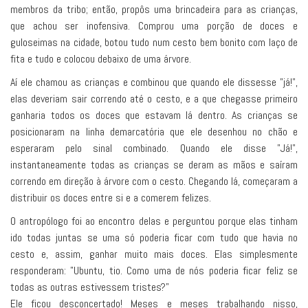
membros da tribo; então, propôs uma brincadeira para as crianças,
que achou ser inofensiva. Comprou uma porção de doces e
guloseimas na cidade, botou tudo num cesto bem bonito com laço de
fita e tudo e colocou debaixo de uma árvore.
Aí ele chamou as crianças e combinou que quando ele dissesse "já!",
elas deveriam sair correndo até o cesto, e a que chegasse primeiro
ganharia todos os doces que estavam lá dentro. As crianças se
posicionaram na linha demarcatória que ele desenhou no chão e
esperaram pelo sinal combinado. Quando ele disse "Já!",
instantaneamente todas as crianças se deram as mãos e saíram
correndo em direção à árvore com o cesto. Chegando lá, começaram a
distribuir os doces entre si e a comerem felizes.
O antropólogo foi ao encontro delas e perguntou porque elas tinham
ido todas juntas se uma só poderia ficar com tudo que havia no
cesto e, assim, ganhar muito mais doces. Elas simplesmente
responderam: "Ubuntu, tio. Como uma de nós poderia ficar feliz se
todas as outras estivessem tristes?"
Ele ficou desconcertado! Meses e meses trabalhando nisso,