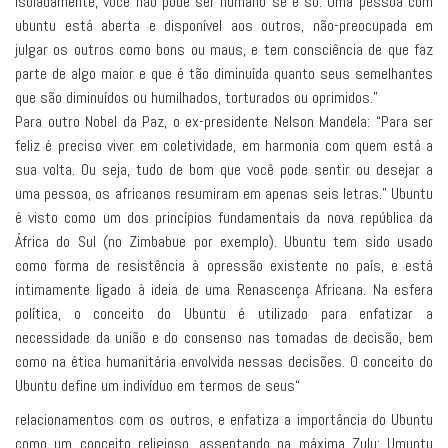
isoladamente, você não pode ser humano se é só. Uma pessoa com
ubuntu está aberta e disponível aos outros, não-preocupada em
julgar os outros como bons ou maus, e tem consciência de que faz
parte de algo maior e que é tão diminuída quanto seus semelhantes
que são diminuídos ou humilhados, torturados ou oprimidos.”
Para outro Nobel da Paz, o ex-presidente Nelson Mandela: “Para ser
feliz é preciso viver em coletividade, em harmonia com quem está a
sua volta. Ou seja, tudo de bom que você pode sentir ou desejar a
uma pessoa, os africanos resumiram em apenas seis letras." Ubuntu
é visto como um dos princípios fundamentais da nova república da
África do Sul (no Zimbabue por exemplo). Ubuntu tem sido usado
como forma de resistência à opressão existente no país, e está
intimamente ligado à ideia de uma Renascença Africana. Na esfera
política, o conceito do Ubuntu é utilizado para enfatizar a
necessidade da união e do consenso nas tomadas de decisão, bem
como na ética humanitária envolvida nessas decisões. O conceito do
Ubuntu define um indivíduo em termos de seus“
relacionamentos com os outros, e enfatiza a importância do Ubuntu
como um conceito religioso, assentando na máxima Zulu: Umuntu