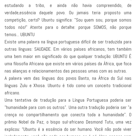
estudando a tribo, e ainda não havia compreendido, de
verdade,essência daquele povo. Ou jamais teria proposto uma
competição, certo? Ubuntu significa: "Sou quem sou, porque somos
todos nós!" Atente para o detalhe: porque SOMOS, não porque
temos... UBUNTU
Existe uma palavra na língua portuguesa difícil de ser traduzida para
outras línguas: SAUDADE. Em vários países africanos, tem também
uma bem maior em significado do que qualquer tradução: UBUNTU É
uma filosofia Africana que existe em vários países da África, que foca
nas alianças e relacionamentos das pessoas umas com as outras.
A palavra vem das línguas dos povos Banto, na África do Sul nas
línguas Zulu e Xhosa. Ubuntu é tido como um conceito tradicional
africano.
Uma tentativa de tradução para a Língua Portuguesa poderia ser
"humanidade para com os outros". Uma outra tradução poderia ser "a
crença no compartilhamento que conecta toda a humanidade". O
prêmio Nobel da Paz, o bispo sul-africano Desmond Tutu, uma vez
explicou: “Ubuntu é a essência do ser humano. Você não pode viver