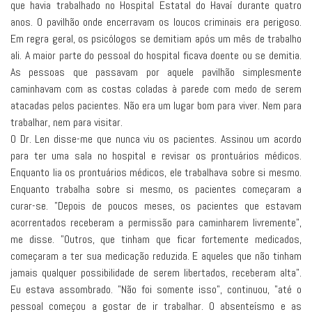
que havia trabalhado no Hospital Estatal do Havaí durante quatro
anos. O pavilhão onde encerravam os loucos criminais era perigoso.
Em regra geral, os psicólogos se demitiam após um mês de trabalho
ali. A maior parte do pessoal do hospital ficava doente ou se demitia.
As pessoas que passavam por aquele pavilhão simplesmente
caminhavam com as costas coladas à parede com medo de serem
atacadas pelos pacientes. Não era um lugar bom para viver. Nem para
trabalhar, nem para visitar.
O Dr. Len disse-me que nunca viu os pacientes. Assinou um acordo
para ter uma sala no hospital e revisar os prontuários médicos.
Enquanto lia os prontuários médicos, ele trabalhava sobre si mesmo.
Enquanto trabalha sobre si mesmo, os pacientes começaram a
curar-se. "Depois de poucos meses, os pacientes que estavam
acorrentados receberam a permissão para caminharem livremente",
me disse. "Outros, que tinham que ficar fortemente medicados,
começaram a ter sua medicação reduzida. E aqueles que não tinham
jamais qualquer possibilidade de serem libertados, receberam alta".
Eu estava assombrado. "Não foi somente isso", continuou, "até o
pessoal começou a gostar de ir trabalhar. O absenteísmo e as