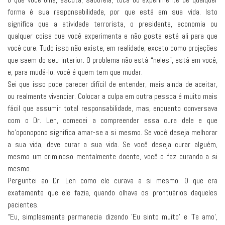
forma é sua responsabilidade, por que está em sua vida. Isto
significa que a atividade terrorista, o presidente, economia ou
qualquer coisa que você experimenta e não gosta está ali para que
você cure. Tudo isso não existe, em realidade, exceto como projeções
que saem do seu interior. O problema não está “neles”, está em você,
e, para mudá-lo, você é quem tem que mudar.
Sei que isso pode parecer difícil de entender, mais ainda de aceitar,
ou realmente vivenciar. Colocar a culpa em outra pessoa é muito mais
fácil que assumir total responsabilidade, mas, enquanto conversava
com o Dr. Len, comecei a compreender essa cura dele e que
ho'oponopono significa amar-se a si mesmo. Se você deseja melhorar
a sua vida, deve curar a sua vida. Se você deseja curar alguém,
mesmo um criminoso mentalmente doente, você o faz curando a si
mesmo.
Perguntei ao Dr. Len como ele curava a si mesmo. O que era
exatamente que ele fazia, quando olhava os prontuários daqueles
pacientes.
“Eu, simplesmente permanecia dizendo 'Eu sinto muito' e 'Te amo',