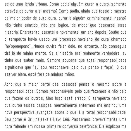
se de uma lenda urbana. Como podia alguém curar a outro, somente
através de curar a si mesmo? Como podia, ainda que fosse o mestre
de maior poder de auto cura, curar a alguém criminalmente insano?
Não tinha sentido, não era lógico, de modo que descartei essa
historia. Entretanto, escutei-a novamente, um ano depois. Soube que
o terapeuta havia usado um processo havaiano de cura chamado
"ho'oponopono". Nunca ouvira falar dele, no entanto, não conseguia
tirá-lo de minha mente. Se a história era realmente verdadeira, eu
tinha que saber mais. Sempre soubera que total responsabilidade
significava que "eu sou responsável pelo que penso e faço". O que
estiver além, está fora de minhas mãos.
Acho que a maior parte das pessoas pensa o mesmo sobre a
responsabilidade. Somos responsáveis pelo que fazemos e não pelo
que fazem os outros. Mas isso está errado. O terapeuta havaiano
que curou essas pessoas mentalmente enfermas me ensinou uma
nova perspectiva avançada sobre o que é a total responsabilidade.
Seu nome é Dr. Ihaleakala Hew Len. Passamos provavelmente uma
hora falando em nossa primeira conversa telefônica. Ele explicou-me