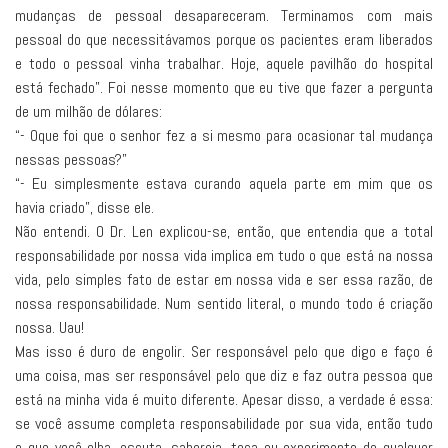
mudanças de pessoal desapareceram. Terminamos com mais
pessoal do que necessitávamos porque os pacientes eram liberados
e todo o pessoal vinha trabalhar. Hoje, aquele pavilhão do hospital
está fechado”. Foi nesse momento que eu tive que fazer a pergunta
de um milhão de dólares:
“- Oque foi que o senhor fez a si mesmo para ocasionar tal mudança
nessas pessoas?”
“- Eu simplesmente estava curando aquela parte em mim que os
havia criado”, disse ele.
Não entendi. O Dr. Len explicou-se, então, que entendia que a total
responsabilidade por nossa vida implica em tudo o que está na nossa
vida, pelo simples fato de estar em nossa vida e ser essa razão, de
nossa responsabilidade. Num sentido literal, o mundo todo é criação
nossa. Uau!
Mas isso é duro de engolir. Ser responsável pelo que digo e faço é
uma coisa, mas ser responsável pelo que diz e faz outra pessoa que
está na minha vida é muito diferente. Apesar disso, a verdade é essa:
se você assume completa responsabilidade por sua vida, então tudo
o que você olha, escuta, saboreia, toca ou experimente de qualquer