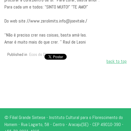
Para cada um e todos: “SINTO MUITO!” “TE AMO!”
Do web site //www.zerolimits.info@joevitale./
‘‘Não é preciso crer nas coisas, basta amá-las.
Amar é muito mais do que crer. ’’ Raul de Leoni
Published in
Ecos do Dharma
back to top
© Filial Grande Sintese - Instituto Cultural para o Florescimento do
Homem - Rua Lagarto, 58 - Centro - Aracaju(SE) - CEP 49010-390 -