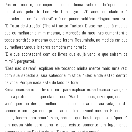
Posteriormente, participei de uma oficina sobre o ho'oponopono,
ministrada pelo Dr. Len. Ele tem agora, 70 anos de idade e é
considerado um “xamã avô” e é um pouco solitário. Elogiou meu livro
“O Fator de Atração” (The Attractor Factor). Disse-me que, à medida
que eu melhorar a mim mesmo, a vibração do meu livro aumentará e
todos sentirão o mesmo quando lerem. Resumindo, na medida em que
eu melhorar,meus leitores também melhorarão.
“E o que acontecerá com os livros que eu já vendi e que saíram de
mim?”, perguntei.
“Eles não saíram”, explicou ele tocando minha mente mais uma vez,
com sua sabedoria, sua sabedoria mística. “Eles ainda estão dentro
de você. Porque nada está do lado de fora”.
Seria necessário um livro inteiro para explicar essa técnica avançada
com a profundidade que ela merece. “Basta, apenas, dizer que, quando
você quer ou deseja melhorar qualquer coisa na sua vida, existe
somente um lugar onde procurar: dentro de você mesmo. E, quando
olhar, faça-o com amor”. Mas, aprendi que basta apenas o “querer”
em nossa vida para curar e que existe somente um lugar onde
procurar a cura:Dentro de si. “Para curar, basta amor”.