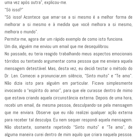
uma vez após outra”, explicou-me.
“Só isso?”
“Só isso! Acontece que amar-se a si mesmo é a melhor forma de
melhorar a si mesmo e à medida que você melhora a si mesmo,
melhora o mundo”.
Permita-me, agora dar um rápido exemplo de como isto funciona.
Um dia, alguém me enviou um email que me desequilibrou.
No passado, eu teria reagido trabalhando meus aspectos emocionais
tórridos ou tentando argumentar coma pessoa que me enviara aquela
mensagem detestável. Mas, desta vez, eu decidi testar o método do
Dr. Len. Comecei a pronunciar,em silêncio, “Sinto muito” e “Te amo”.
Não dizia isto para alguém em particular. Ficava simplesmente
invocando o “espírito do amor”, para que ele curasse dentro de mimo
que estava criando aquela circunstância externa. Depois de uma hora,
recebi um email, da mesma pessoa, desculpando-se pela mensagem
que me enviara. Observe que eu não realizei qualquer ação externa
para receber tal desculpa. Eu nem sequer respondi aquela mensagem.
Não obstante, somente repetindo “Sinto muito” e “Te amo”, de
alguma maneira curei dentro de mim aquilo que criara naquela pessoa.