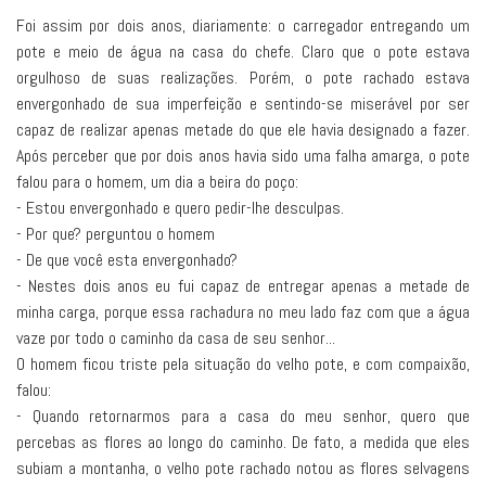
Foi assim por dois anos, diariamente: o carregador entregando um
pote e meio de água na casa do chefe. Claro que o pote estava
orgulhoso de suas realizações. Porém, o pote rachado estava
envergonhado de sua imperfeição e sentindo-se miserável por ser
capaz de realizar apenas metade do que ele havia designado a fazer.
Após perceber que por dois anos havia sido uma falha amarga, o pote
falou para o homem, um dia a beira do poço:
- Estou envergonhado e quero pedir-lhe desculpas.
- Por que? perguntou o homem
- De que você esta envergonhado?
- Nestes dois anos eu fui capaz de entregar apenas a metade de
minha carga, porque essa rachadura no meu lado faz com que a água
vaze por todo o caminho da casa de seu senhor...
O homem ficou triste pela situação do velho pote, e com compaixão,
falou:
- Quando retornarmos para a casa do meu senhor, quero que
percebas as flores ao longo do caminho. De fato, a medida que eles
subiam a montanha, o velho pote rachado notou as flores selvagens