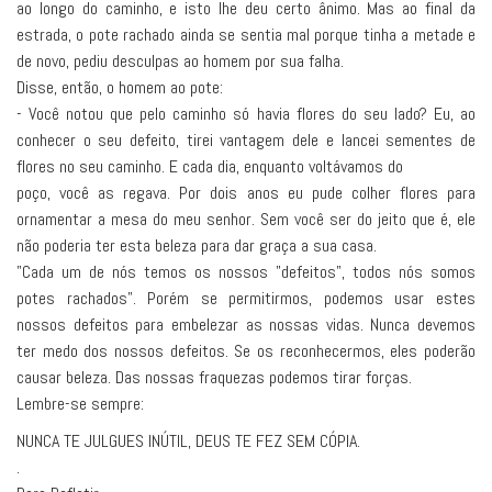
ao longo do caminho, e isto lhe deu certo ânimo. Mas ao final da
estrada, o pote rachado ainda se sentia mal porque tinha a metade e
de novo, pediu desculpas ao homem por sua falha.
Disse, então, o homem ao pote:
- Você notou que pelo caminho só havia flores do seu lado? Eu, ao
conhecer o seu defeito, tirei vantagem dele e lancei sementes de
flores no seu caminho. E cada dia, enquanto voltávamos do
poço, você as regava. Por dois anos eu pude colher flores para
ornamentar a mesa do meu senhor. Sem você ser do jeito que é, ele
não poderia ter esta beleza para dar graça a sua casa.
"Cada um de nós temos os nossos "defeitos", todos nós somos
potes rachados". Porém se permitirmos, podemos usar estes
nossos defeitos para embelezar as nossas vidas. Nunca devemos
ter medo dos nossos defeitos. Se os reconhecermos, eles poderão
causar beleza. Das nossas fraquezas podemos tirar forças.
Lembre-se sempre:
NUNCA TE JULGUES INÚTIL, DEUS TE FEZ SEM CÓPIA.
.