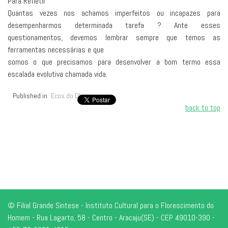
Para Refletir
Quantas vezes nos achamos imperfeitos ou incapazes para
desempenharmos determinada tarefa ? Ante esses
questionamentos, devemos lembrar sempre que temos as
ferramentas necessárias e que
somos o que precisamos para desenvolver a bom termo essa
escalada evolutiva chamada vida.
Published in
Ecos do Dharma
back to top
© Filial Grande Sintese - Instituto Cultural para o Florescimento do
Homem - Rua Lagarto, 58 - Centro - Aracaju(SE) - CEP 49010-390 -