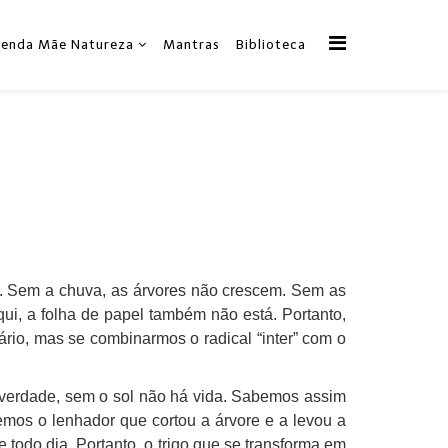
zenda Mãe Natureza
Mantras
Biblioteca
. Sem a chuva, as árvores não crescem. Sem as
ui, a folha de papel também não está. Portanto,
ário, mas se combinarmos o radical “inter” com o
a verdade, sem o sol não há vida. Sabemos assim
emos o lenhador que cortou a árvore e a levou a
todo dia. Portanto, o trigo que se transforma em