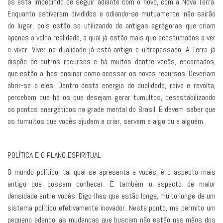
os está impedindo de seguir adiante com o novo, com a Nova Terra.
Enquanto estiverem divididos e odiando-se mutuamente, não sairão
do lugar, pois estão se utilizando de antigas egrégoras que criam
apenas a velha realidade, a qual já estão mais que acostumados a ver
e viver. Viver na dualidade já está antigo e ultrapassado. A Terra já
dispõe de outros recursos e há muitos dentre vocês, encarnados,
que estão a lhes ensinar como acessar os novos recursos. Deveriam
abrir-se a eles. Dentro desta energia de dualidade, raiva e revolta,
percebam que há os que desejam gerar tumultos, desestabilizando
os pontos energéticos na grade mental do Brasil. E devem saber que
os tumultos que vocês ajudam a criar, servem a algo ou a alguém.
POLÍTICA E O PLANO ESPIRITUAL
O mundo político, tal qual se apresenta a vocês, é o aspecto mais
antigo que possam conhecer. É também o aspecto de maior
densidade entre vocês. Digo-lhes que estão longe, muito longe de um
sistema político efetivamente inovador. Neste ponto, me permito um
pequeno adendo: as mudanças que buscam não estão nas mãos dos