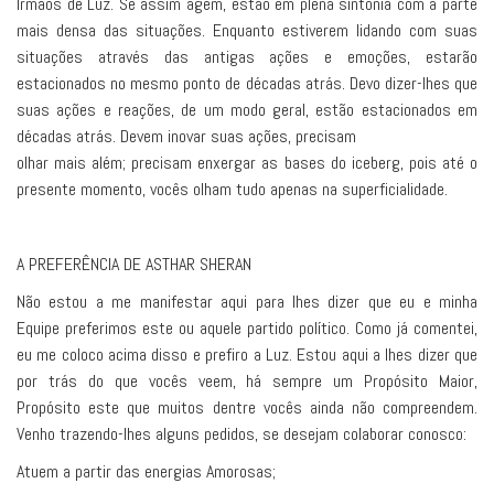
Irmãos de Luz. Se assim agem, estão em plena sintonia com a parte
mais densa das situações. Enquanto estiverem lidando com suas
situações através das antigas ações e emoções, estarão
estacionados no mesmo ponto de décadas atrás. Devo dizer-lhes que
suas ações e reações, de um modo geral, estão estacionados em
décadas atrás. Devem inovar suas ações, precisam
olhar mais além; precisam enxergar as bases do iceberg, pois até o
presente momento, vocês olham tudo apenas na superficialidade.
A PREFERÊNCIA DE ASTHAR SHERAN
Não estou a me manifestar aqui para lhes dizer que eu e minha
Equipe preferimos este ou aquele partido político. Como já comentei,
eu me coloco acima disso e prefiro a Luz. Estou aqui a lhes dizer que
por trás do que vocês veem, há sempre um Propósito Maior,
Propósito este que muitos dentre vocês ainda não compreendem.
Venho trazendo-lhes alguns pedidos, se desejam colaborar conosco:
Atuem a partir das energias Amorosas;