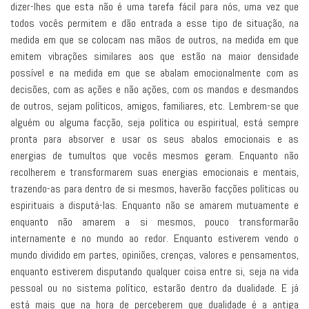
dizer-lhes que esta não é uma tarefa fácil para nós, uma vez que
todos vocês permitem e dão entrada a esse tipo de situação, na
medida em que se colocam nas mãos de outros, na medida em que
emitem vibrações similares aos que estão na maior densidade
possível e na medida em que se abalam emocionalmente com as
decisões, com as ações e não ações, com os mandos e desmandos
de outros, sejam políticos, amigos, familiares, etc. Lembrem-se que
alguém ou alguma facção, seja política ou espiritual, está sempre
pronta para absorver e usar os seus abalos emocionais e as
energias de tumultos que vocês mesmos geram. Enquanto não
recolherem e transformarem suas energias emocionais e mentais,
trazendo-as para dentro de si mesmos, haverão facções políticas ou
espirituais a disputá-las. Enquanto não se amarem mutuamente e
enquanto não amarem a si mesmos, pouco transformarão
internamente e no mundo ao redor. Enquanto estiverem vendo o
mundo dividido em partes, opiniões, crenças, valores e pensamentos,
enquanto estiverem disputando qualquer coisa entre si, seja na vida
pessoal ou no sistema político, estarão dentro da dualidade. E já
está mais que na hora de perceberem que dualidade é a antiga