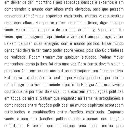
em deixar de dar importância aos aspectos densos e externos e em
compreender o mundo com olhos mais elevados, para que possam
desvendar também os aspectos espirituais, muitas vezes ocultos
aos seus olhos. No que se refere ao mundo físico, digo-lhes que
vocês veem apenas a ponta de um imenso iceberg. Aqueles dentre
vocês que conseguirem aprofundar a visão e transpor o ego, verão.
Deixem de usar suas energias com o mundo político. Esse mundo
denso não deveria ter tanto poder sobre vocês, pois são Co-criadores
de realidade. Podem transmutar qualquer situação. Podem mover
montanhas, como já lhes foi dito uma vez. Para tanto, devem se unir,
precisam Amarem-se uns aos outros e desejarem um único objetivo.
Esta nova atitude só será sentida por vocês quando se permitirem
sair do ego para viver no mundo a partir da Energia Amorosa, viver o
oculto que há por trás do visível, pois existem articulações políticas
em todos os níveis! Saibam que enquanto na Terra há articulações e
combinações entre facções políticas, no mundo espiritual acontecem
articulações e combinações entre facções espirituais. Enquanto
vocês atuam nas facções políticas, nós atuamos nas facções
espirituais. É assim que compomos uma ajuda mútua para