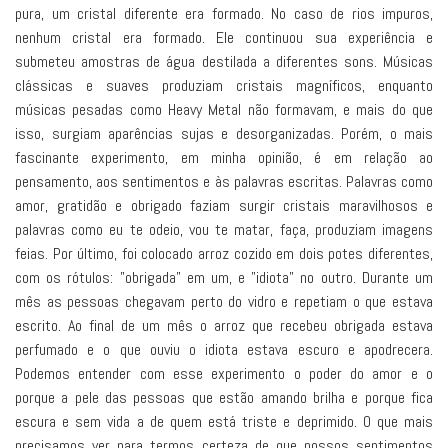
pura, um cristal diferente era formado. No caso de rios impuros,
nenhum cristal era formado. Ele continuou sua experiência e
submeteu amostras de água destilada a diferentes sons. Músicas
clássicas e suaves produziam cristais magníficos, enquanto
músicas pesadas como Heavy Metal não formavam, e mais do que
isso, surgiam aparências sujas e desorganizadas. Porém, o mais
fascinante experimento, em minha opinião, é em relação ao
pensamento, aos sentimentos e às palavras escritas. Palavras como
amor, gratidão e obrigado faziam surgir cristais maravilhosos e
palavras como eu te odeio, vou te matar, faça, produziam imagens
feias. Por último, foi colocado arroz cozido em dois potes diferentes,
com os rótulos: "obrigada" em um, e "idiota" no outro. Durante um
mês as pessoas chegavam perto do vidro e repetiam o que estava
escrito. Ao final de um mês o arroz que recebeu obrigada estava
perfumado e o que ouviu o idiota estava escuro e apodrecera.
Podemos entender com esse experimento o poder do amor e o
porque a pele das pessoas que estão amando brilha e porque fica
escura e sem vida a de quem está triste e deprimido. O que mais
precisamos ver para termos certeza de que nossos sentimentos