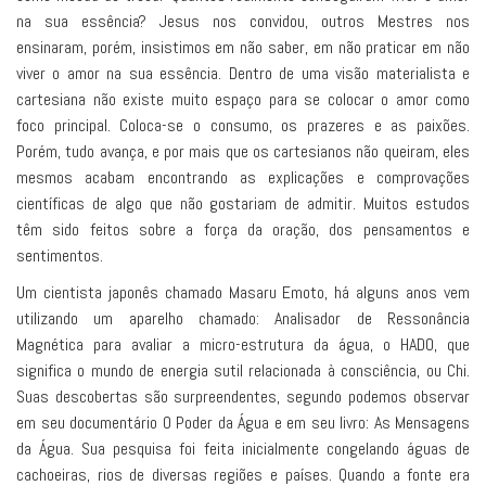
na sua essência? Jesus nos convidou, outros Mestres nos
ensinaram, porém, insistimos em não saber, em não praticar em não
viver o amor na sua essência. Dentro de uma visão materialista e
cartesiana não existe muito espaço para se colocar o amor como
foco principal. Coloca-se o consumo, os prazeres e as paixões.
Porém, tudo avança, e por mais que os cartesianos não queiram, eles
mesmos acabam encontrando as explicações e comprovações
científicas de algo que não gostariam de admitir. Muitos estudos
têm sido feitos sobre a força da oração, dos pensamentos e
sentimentos.
Um cientista japonês chamado Masaru Emoto, há alguns anos vem
utilizando um aparelho chamado: Analisador de Ressonância
Magnética para avaliar a micro-estrutura da água, o HADO, que
significa o mundo de energia sutil relacionada à consciência, ou Chi.
Suas descobertas são surpreendentes, segundo podemos observar
em seu documentário O Poder da Água e em seu livro: As Mensagens
da Água. Sua pesquisa foi feita inicialmente congelando águas de
cachoeiras, rios de diversas regiões e países. Quando a fonte era