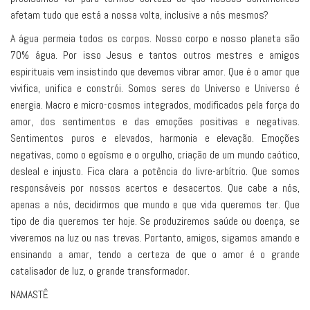
afetam tudo que está a nossa volta, inclusive a nós mesmos?
A água permeia todos os corpos. Nosso corpo e nosso planeta são
70% água. Por isso Jesus e tantos outros mestres e amigos
espirituais vem insistindo que devemos vibrar amor. Que é o amor que
vivifica, unifica e constrói. Somos seres do Universo e Universo é
energia. Macro e micro-cosmos integrados, modificados pela força do
amor, dos sentimentos e das emoções positivas e negativas.
Sentimentos puros e elevados, harmonia e elevação. Emoções
negativas, como o egoísmo e o orgulho, criação de um mundo caótico,
desleal e injusto. Fica clara a potência do livre-arbítrio. Que somos
responsáveis por nossos acertos e desacertos. Que cabe a nós,
apenas a nós, decidirmos que mundo e que vida queremos ter. Que
tipo de dia queremos ter hoje. Se produziremos saúde ou doença, se
viveremos na luz ou nas trevas. Portanto, amigos, sigamos amando e
ensinando a amar, tendo a certeza de que o amor é o grande
catalisador de luz, o grande transformador.
NAMASTÊ