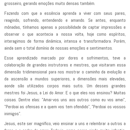
grosseiro, gerando emoções muito densas também.
Fazendo com que a essência aprenda a viver com seus pares,
reagindo, sofrendo, entendendo e amando. Se antes, enquanto
mônadas, tínhamos apenas a possibilidade de captar impressões e
observar o que acontecia a nossa volta, hoje como espíritos,
interagimos de forma dinâmica, intensa e transformadora. Porém,
ainda sem o total domínio de nossas emoções e sentimentos.
Esse aprendizado marcado por dores e sofrimentos, teve a
colaboração de grandes instrutores e mestres, que visitaram essa
dimensão tridimensional para nos mostrar o caminho da evolução e
da ascensão a mundos superiores, a dimensões mais elevadas,
aonde são utilizados corpos mais sutis. Um desses grandes
mestres foi Jesus, a Lei do Amor. E o que eles nos ensinou? Muitas
coisas. Dentre elas: "Amai-vos uns aos outros como eu vos amei",
"Perdoai as ofensas e a quem vos tem ofendido", "Perdoai os vossos
inimigos".
Jesus, este ser magnífico, veio ensinar a uns e relembrar a outros a