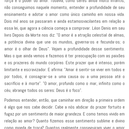
força e o poder do amor. Todavia, como seres ainda muito infantis,
não conseguimos naquele momento, entender a profundidade de seu
ensinamento e adotar o amor como único caminho em nossa vida.
Dois mil anos se passaram e ainda estamosvacilantes em relação a
essa lei, que agora a ciência começa a comprovar. Léon Denis em seu
livro Depois da Morte nos diz: "O amor é a atração celestial de almas,
a potência divina que une os mundos, governa-os e fecunda-os; o
amor é o olhar de Deus". Vejam a profundidade desse sentimento.
Mas o que ainda vemos e fazemos é ter preocupação com as paixões
e os prazeres do mundo corpóreo. Este prazer que é intenso, porém
limitante e escravizador. E afirma: "Amar é sentir-se viver em todos e
por todos, é consagrar-se a uma causa ou a uma pessoa até o
sacrifício e à morte". "O amor, profundo como o mar, infinito como o
céu, abrange todos os seres: Deus é o foco".
Podemos entender, então, que caminhar em direção a primeira ordem
é algo que nos cabe decidir. Cabe a nós abdicar do prazer fortuito e
fugaz por um sentimento de maior grandeza. E como temos vivido em
relação ao amor? Quanto fizemos esse sentimento sublime e divino
como moeda de troca? Quantos realmente conseguiram viver o amor