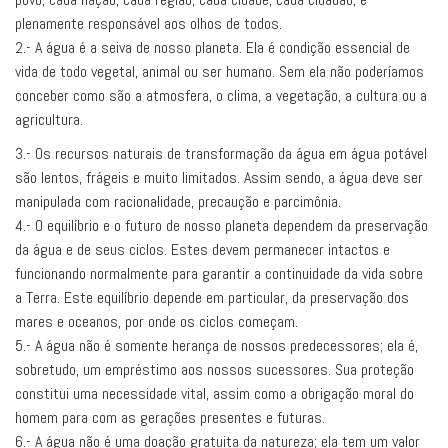
plenamente responsável aos olhos de todos.
2.- A água é a seiva de nosso planeta. Ela é condição essencial de
vida de todo vegetal, animal ou ser humano. Sem ela não poderíamos
conceber como são a atmosfera, o clima, a vegetação, a cultura ou a
agricultura.
3.- Os recursos naturais de transformação da água em água potável
são lentos, frágeis e muito limitados. Assim sendo, a água deve ser
manipulada com racionalidade, precaução e parcimônia.
4.- O equilíbrio e o futuro de nosso planeta dependem da preservação
da água e de seus ciclos. Estes devem permanecer intactos e
funcionando normalmente para garantir a continuidade da vida sobre
a Terra. Este equilíbrio depende em particular, da preservação dos
mares e oceanos, por onde os ciclos começam.
5.- A água não é somente herança de nossos predecessores; ela é,
sobretudo, um empréstimo aos nossos sucessores. Sua proteção
constitui uma necessidade vital, assim como a obrigação moral do
homem para com as gerações presentes e futuras.
6.- A água não é uma doação gratuita da natureza; ela tem um valor