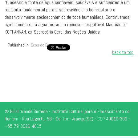
“O acesso a fonte de água confiáveis, saudáveis e suficientes é um
requisito fundamental para a sobrevivência, o bem-estar e o
desenvolvimento socioeconômico de toda humanidade. Continuamos
agindo como se a água fosse um recurso inesgotável. Mas não é.”
KOFI ANNAN, ex-Secretário Geral das Nações Unidas
Published in
Ecos do Dharma
back to top
© Filial Grande Sintese - Instituto Cultural para o Florescimento do
Homem - Rua Lagarto, 58 - Centro - Aracaju(SE) - CEP 49010-390 -
+55-79-3021-4015